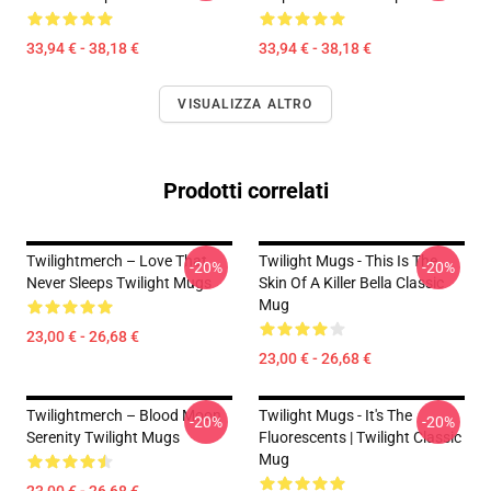
33,94 € - 38,18 €
33,94 € - 38,18 €
VISUALIZZA ALTRO
Prodotti correlati
Twilightmerch – Love That
Twilight Mugs - This Is The
-20%
-20%
Never Sleeps Twilight Mugs
Skin Of A Killer Bella Classic
Mug
23,00 € - 26,68 €
23,00 € - 26,68 €
Twilightmerch – Blood Moon
Twilight Mugs - It's The
-20%
-20%
Serenity Twilight Mugs
Fluorescents | Twilight Classic
Mug