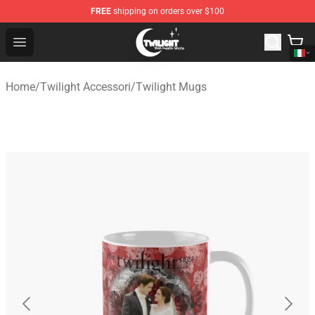
FREE
shipping on orders over $100
Twilight Store - Official Twilight Merchandise Shop
Open menu
Home
/
Twilight Accessori
/
Twilight Mugs