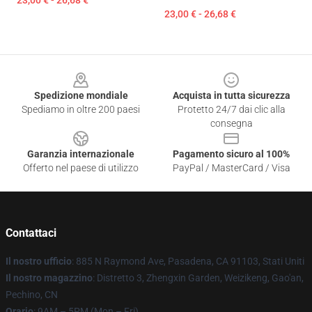
23,00 € - 26,68 €
23,00 € - 26,68 €
Footer
Spedizione mondiale
Acquista in tutta sicurezza
Spediamo in oltre 200 paesi
Protetto 24/7 dai clic alla
consegna
Garanzia internazionale
Pagamento sicuro al 100%
Offerto nel paese di utilizzo
PayPal / MasterCard / Visa
Contattaci
Il nostro ufficio
: 885 N Raymond Ave, Pasadena, CA 91103, Stati Uniti
Il nostro magazzino
: Distretto 3, Zhengxin Garden, Weizikeng, Gao'an,
Pechino, CN
Orario
: 9AM – 5PM (Mon – Fri)