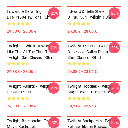
Edward & Bella Hug
Edward & Bella Stare
-20%
-20%
DTNK1504 Twilight T-Shirts
DTNK1504 Twilight T-Shirts
24,38 € - 28,06 €
24,38 € - 28,06 €
Twilight T-Shirts - It Wont Be
Twilight T-Shirts - Twilight OCD
-20%
-20%
Like This All The Time The
Obsessive Cullen Disorder T-
Twilight Sad Classic T-Shirt
Shirt Classic T-Shirt
24,38 € - 28,06 €
24,38 € - 28,06 €
Twilight T-Shirts - Twilight
Twilight Hoodies - Twilight
-20%
-20%
Classic T-Shirt
Saga Cover Pullover Hoodie
24,38 € - 28,06 €
39,51 € - 45,95 €
Twilight Backpacks - Twilight
Twilight Backpacks - Twilight
-20%
-20%
Movie Backpack
Eclipse Ribbon Backpack