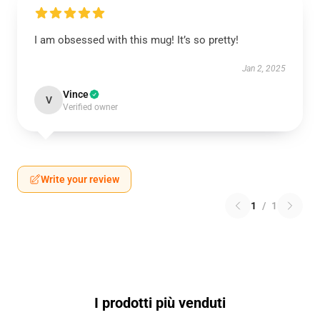
I am obsessed with this mug! It’s so pretty!
Jan 2, 2025
Vince
V
Verified owner
Write your review
1
/
1
I prodotti più venduti