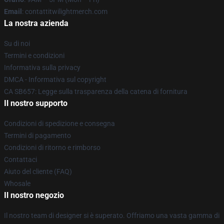
Email
: contattitwilightmerch.com
La nostra azienda
Su di noi
Termini e condizioni
Informativa sulla privacy
DMCA - Informativa sul copyright
CA SB657: Legge sulla trasparenza della catena di fornitura
Il nostro supporto
Condizioni di spedizione e consegna
Termini di pagamento
Condizioni di ritorno e rimborso
Contattaci
Aiuto del cliente (FAQ)
Whosale
Il nostro negozio
Il nostro team di designer si è superato. Offriamo una vasta gamma di