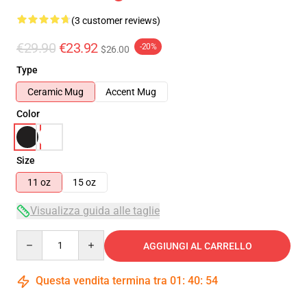
(3 customer reviews)
€29.90
€23.92
-20%
$26.00
Type
Ceramic Mug
Accent Mug
Color
Size
11 oz
15 oz
Visualizza guida alle taglie
Quantity
AGGIUNGI AL CARRELLO
Questa vendita termina tra
01
:
40
:
54