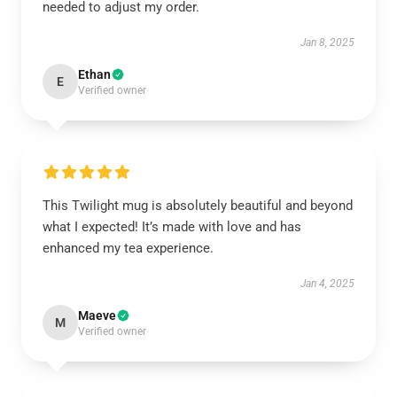
needed to adjust my order.
Jan 8, 2025
Ethan
E
Verified owner
This Twilight mug is absolutely beautiful and beyond
what I expected! It’s made with love and has
enhanced my tea experience.
Jan 4, 2025
Maeve
M
Verified owner