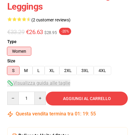
Leggings
(2 customer reviews)
€33.29
€26.63
-20%
$28.95
Type
Women
Size
S
M
L
XL
2XL
3XL
4XL
Visualizza guida alle taglie
Quantity
AGGIUNGI AL CARRELLO
Questa vendita termina tra
01
:
19
:
54