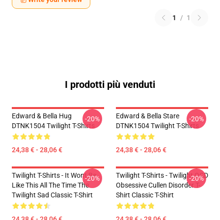
1
/
1
I prodotti più venduti
Edward & Bella Hug
Edward & Bella Stare
-20%
-20%
DTNK1504 Twilight T-Shirts
DTNK1504 Twilight T-Shirts
24,38 € - 28,06 €
24,38 € - 28,06 €
Twilight T-Shirts - It Wont Be
Twilight T-Shirts - Twilight OCD
-20%
-20%
Like This All The Time The
Obsessive Cullen Disorder T-
Twilight Sad Classic T-Shirt
Shirt Classic T-Shirt
24,38 € - 28,06 €
24,38 € - 28,06 €