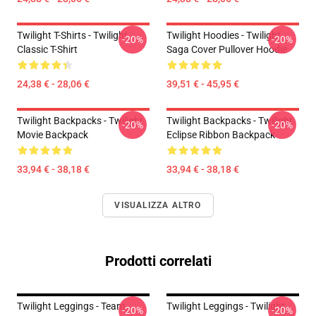
Twilight T-Shirts - Twilight
Twilight Hoodies - Twilight
-20%
-20%
Classic T-Shirt
Saga Cover Pullover Hoodie
24,38 € - 28,06 €
39,51 € - 45,95 €
Twilight Backpacks - Twilight
Twilight Backpacks - Twilight
-20%
-20%
Movie Backpack
Eclipse Ribbon Backpack
33,94 € - 38,18 €
33,94 € - 38,18 €
VISUALIZZA ALTRO
Prodotti correlati
Twilight Leggings - Team
Twilight Leggings - Twilight
-20%
-20%