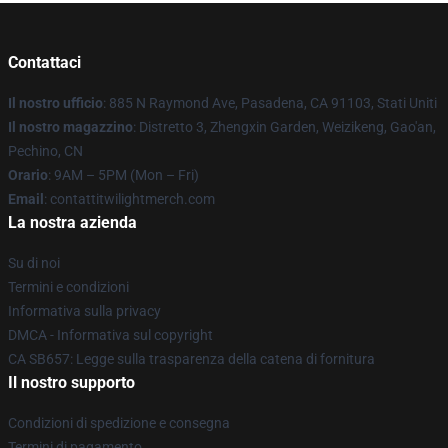
Contattaci
Il nostro ufficio
: 885 N Raymond Ave, Pasadena, CA 91103, Stati Uniti
Il nostro magazzino
: Distretto 3, Zhengxin Garden, Weizikeng, Gao'an,
Pechino, CN
Orario
: 9AM – 5PM (Mon – Fri)
Email
: contattitwilightmerch.com
La nostra azienda
Su di noi
Termini e condizioni
Informativa sulla privacy
DMCA - Informativa sul copyright
CA SB657: Legge sulla trasparenza della catena di fornitura
Il nostro supporto
Condizioni di spedizione e consegna
Termini di pagamento