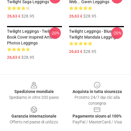
Twilight Saga Leggings
Web... Gwen Leggings
26,63 €
$28.95
26,63 €
$28.95
Twilight Leggings - Twilight
Twilight Leggings - Blue
-20%
-20%
Book Cover Inspired Artistic
Twilight Mandala Leggings
Photos Leggings
26,63 €
$28.95
26,63 €
$28.95
Footer
Spedizione mondiale
Acquista in tutta sicurezza
Spediamo in oltre 200 paesi
Protetto 24/7 dai clic alla
consegna
Garanzia internazionale
Pagamento sicuro al 100%
Offerto nel paese di utilizzo
PayPal / MasterCard / Visa