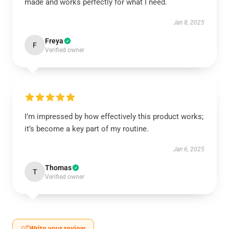
made and works perfectly for what I need.
Jan 8, 2025
Freya
F
Verified owner
I’m impressed by how effectively this product works;
it’s become a key part of my routine.
Jan 6, 2025
Thomas
T
Verified owner
Write your review