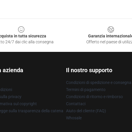
cquista in tutta sicurezza
Garanzia internazional
to 24/7 dai clic alla consegna
Offerto nel paese di utiliz
a azienda
Il nostro supporto
Condizioni di spedizione e consegna
dizioni
Termini di pagamento
ulla privacy
Condizioni di ritorno e rimborso
mativa sul copyright
Contattaci
gge sulla trasparenza della catena
Aiuto del cliente (FAQ)
Whosale