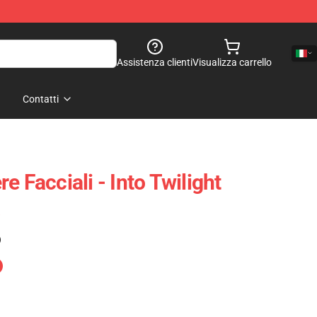
Assistenza clienti
Visualizza carrello
Contatti
e Facciali - Into Twilight
)