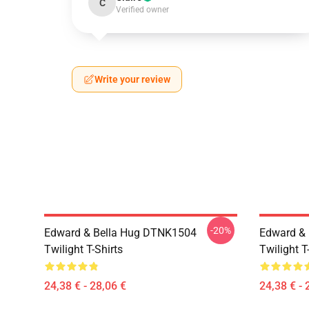
C
Verified owner
Write your review
-20%
Edward & Bella Hug DTNK1504
Edward & 
Twilight T-Shirts
Twilight T
24,38 € - 28,06 €
24,38 € - 