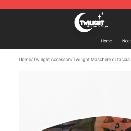
Twilight Store - Official Twilight Merchandise Shop
Home
Nego
Home
/
Twilight Accessori
/
Twilight Maschere di faccia