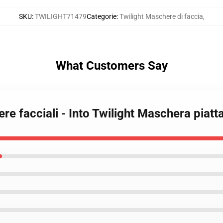
SKU
:
TWILIGHT71479
Categorie
:
Twilight Maschere di faccia
,
What Customers Say
re facciali - Into Twilight Maschera piatt