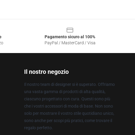
e
Pagamento sicuro al 100%
zo
PayPal / MasterCard / Visa
Il nostro negozio
Il nostro team di designer si è superato. Offriamo
una vasta gamma di prodotti di alta qualità,
ciascuno progettato con cura. Questi sono più
che i vostri accessori di moda di base. Non sono
solo per mostrare il vostro stile quotidiano unico,
sono anche per scopi più pratici, come trovare il
regalo perfetto.