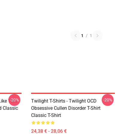
1
/
1
-20%
-20%
Like This
Twilight T-Shirts - Twilight OCD
d Classic
Obsessive Cullen Disorder T-Shirt
Classic T-Shirt
24,38 € - 28,06 €