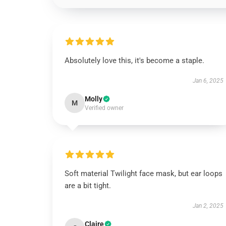
Absolutely love this, it's become a staple.
Jan 6, 2025
Molly
M
Verified owner
Soft material Twilight face mask, but ear loops
are a bit tight.
Jan 2, 2025
Claire