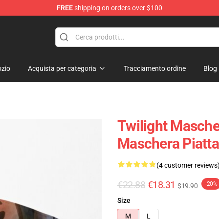
FREE
shipping on orders over $100
zio
Acquista per categoria
Tracciamento ordine
Blog
Twilight Mascher
Maschera Piatta
(4 customer reviews
€22.88
€18.31
-20%
$19.90
Size
M
L