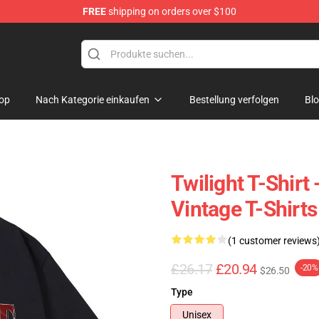
FREE
shipping on orders over $100
op
Nach Kategorie einkaufen
Bestellung verfolgen
Bl
Twilight T-Shirt
Vintage T-Shirts
(1 customer reviews
£26.17
£20.94
-20%
$26.50
Type
Unisex