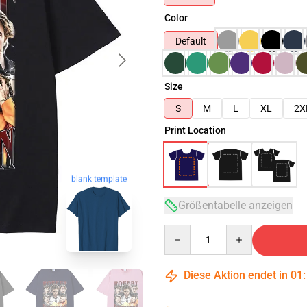
Color
Default
Size
S
M
L
XL
2X
Print Location
blank template
Größentabelle anzeigen
Quantity
Diese Aktion endet in
01