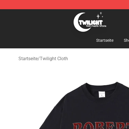
Twilight Store - Official Twilight Merchandise Shop
Startseite
Sh
Startseite
/
Twilight Cloth