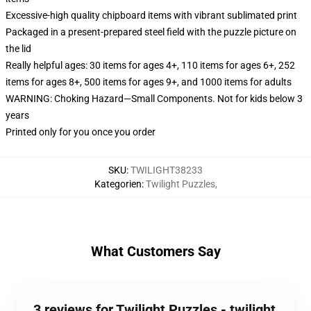
Excessive-high quality chipboard items with vibrant sublimated print
Packaged in a present-prepared steel field with the puzzle picture on
the lid
Really helpful ages: 30 items for ages 4+, 110 items for ages 6+, 252
items for ages 8+, 500 items for ages 9+, and 1000 items for adults
WARNING: Choking Hazard—Small Components. Not for kids below 3
years
Printed only for you once you order
SKU
:
TWILIGHT38233
Kategorien
:
Twilight Puzzles
,
What Customers Say
3 reviews for Twilight Puzzles - twilight