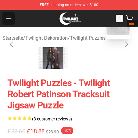
FREE
shipping on orders over $100
blank template
Twilight Store - Official Twilight Merchandise Shop
Open menu
Startseite
/
Twilight Dekoration
/
Twilight Puzzles
Twilight Puzzles - Twilight
Robert Patinson Tracksuit
Jigsaw Puzzle
(3 customer reviews)
£23.60
£18.88
-20%
$23.90