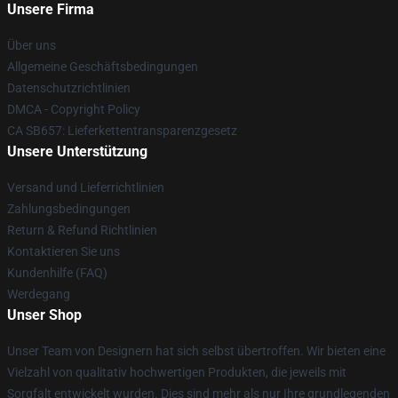
Unsere Firma
Über uns
Allgemeine Geschäftsbedingungen
Datenschutzrichtlinien
DMCA - Copyright Policy
CA SB657: Lieferkettentransparenzgesetz
Unsere Unterstützung
Versand und Lieferrichtlinien
Zahlungsbedingungen
Return & Refund Richtlinien
Kontaktieren Sie uns
Kundenhilfe (FAQ)
Werdegang
Unser Shop
Unser Team von Designern hat sich selbst übertroffen. Wir bieten eine
Vielzahl von qualitativ hochwertigen Produkten, die jeweils mit
Sorgfalt entwickelt wurden. Dies sind mehr als nur Ihre grundlegenden