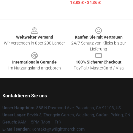
18,88 £ - 34,36 £
Footer
Weltweiter Versand
Kaufen Sie mit Vertrauen
Wir versenden in über 200 Länder
24/7 Schutz von Klicks bis zur
Lieferung
Internationale Garantie
100% Sicherer Checkout
Im Nutzungsland angeboten
PayPal / MasterCard / Visa
Kontaktieren Sie uns
Unser Hauptbüro
: 885 N Raymond Ave, Pasadena, CA 91103, US
Unser Lager
: Bezirk 3, Zhengxin Garten, Weizikeng, Gao'an, Peking, CN
Geruch
: 9AM – 5PM (Mon – Fri)
E-Mail senden
: Kontakt@twilightmerch.com