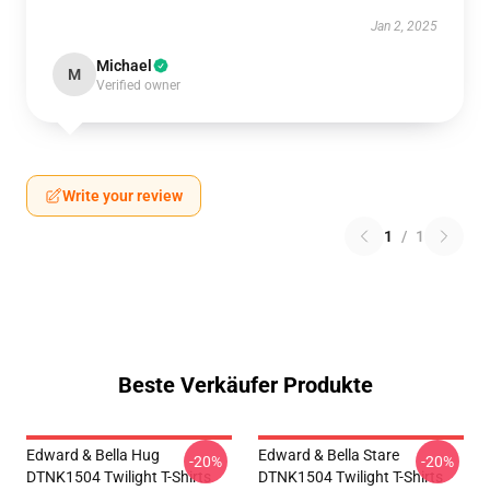
Jan 2, 2025
Michael
M
Verified owner
Write your review
1
/
1
Beste Verkäufer Produkte
Edward & Bella Hug
Edward & Bella Stare
-20%
-20%
DTNK1504 Twilight T-Shirts
DTNK1504 Twilight T-Shirts