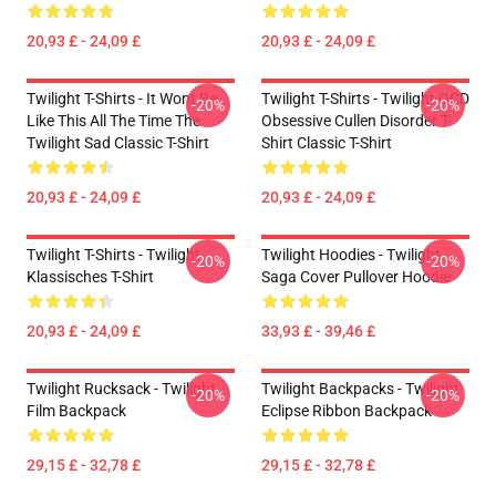
20,93 £ - 24,09 £
20,93 £ - 24,09 £
Twilight T-Shirts - It Wont Be
Twilight T-Shirts - Twilight OCD
-20%
-20%
Like This All The Time The
Obsessive Cullen Disorder T-
Twilight Sad Classic T-Shirt
Shirt Classic T-Shirt
20,93 £ - 24,09 £
20,93 £ - 24,09 £
Twilight T-Shirts - Twilight
Twilight Hoodies - Twilight
-20%
-20%
Klassisches T-Shirt
Saga Cover Pullover Hoodie
20,93 £ - 24,09 £
33,93 £ - 39,46 £
Twilight Rucksack - Twilight
Twilight Backpacks - Twilight
-20%
-20%
Film Backpack
Eclipse Ribbon Backpack
29,15 £ - 32,78 £
29,15 £ - 32,78 £