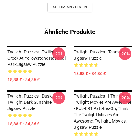
MEHR ANZEIGEN
Ähnliche Produkte
Twilight Puzzles - Twilight
Twilight Puzzles - Team Alice
-20%
-20%
Creek At Yellowstone National
Jigsaw Puzzle
Park Jigsaw Puzzle
18,88 £ - 34,36 £
18,88 £ - 34,36 £
Twilight Puzzles - Dusk
Twilight Puzzles - I Think The
-20%
-20%
Twilight Dark Sunshine
Twilight Movies Are Awesome
Jigsaw Puzzle
- Rob-ERT Patt-Ins-On, Think
The Twilight Movies Are
Awesome, Twilight, Movies,
18,88 £ - 34,36 £
Jigsaw Puzzle