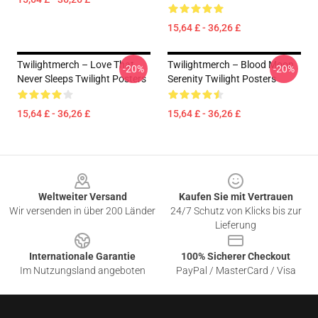
15,64 £ - 36,26 £
Twilightmerch – Love That
Twilightmerch – Blood Moon
-20%
-20%
Never Sleeps Twilight Posters
Serenity Twilight Posters
15,64 £ - 36,26 £
15,64 £ - 36,26 £
Footer
Weltweiter Versand
Kaufen Sie mit Vertrauen
Wir versenden in über 200 Länder
24/7 Schutz von Klicks bis zur
Lieferung
Internationale Garantie
100% Sicherer Checkout
Im Nutzungsland angeboten
PayPal / MasterCard / Visa