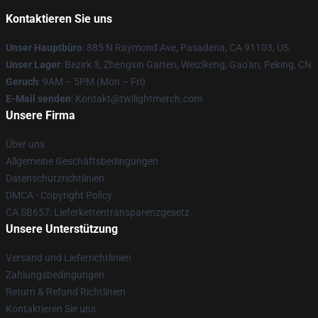
Kontaktieren Sie uns
Unser Hauptbüro
: 885 N Raymond Ave, Pasadena, CA 91103, US
Unser Lager
: Bezirk 3, Zhengxin Garten, Weizikeng, Gao'an, Peking, CN
Geruch
: 9AM – 5PM (Mon – Fri)
E-Mail senden
: Kontakt@twilightmerch.com
Unsere Firma
Über uns
Allgemeine Geschäftsbedingungen
Datenschutzrichtlinien
DMCA - Copyright Policy
CA SB657: Lieferkettentransparenzgesetz
Unsere Unterstützung
Versand und Lieferrichtlinien
Zahlungsbedingungen
Return & Refund Richtlinien
Kontaktieren Sie uns