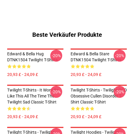
Beste Verkäufer Produkte
Edward & Bella Hug
Edward & Bella Stare
-20%
-20%
DTNK1504 Twilight T-Shirts
DTNK1504 Twilight T-Shirts
20,93 £ - 24,09 £
20,93 £ - 24,09 £
Twilight T-Shirts - It Wont Be
Twilight T-Shirts - Twilight OCD
-20%
-20%
Like This All The Time The
Obsessive Cullen Disorder T-
Twilight Sad Classic T-Shirt
Shirt Classic T-Shirt
20,93 £ - 24,09 £
20,93 £ - 24,09 £
Twilight T-Shirts - Twilight
Twilight Hoodies - Twilight