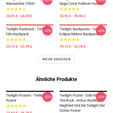
-20%
-20%
Klassisches T-Shirt
Saga Cover Pullover Hoodie
20,93 £ - 24,09 £
33,93 £ - 39,46 £
Twilight Rucksack - Twilight
Twilight Backpacks - Twilight
-20%
-20%
Film Backpack
Eclipse Ribbon Backpack
29,15 £ - 32,78 £
29,15 £ - 32,78 £
MEHR ANZEIGEN
Ähnliche Produkte
Twilight Posters - Twilight
Twilight Poster - Odin Rides To
-20%
-20%
Poster
The Rock - Arthur Rackham,
Siegfried Und Die Twilight Der
Götter Poster
15,64 £ - 36,26 £