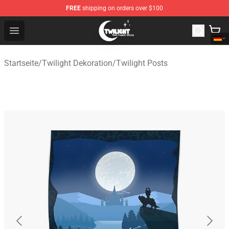
FREE
shipping on orders over $100
Twilight Store - Official Twilight Merchandise Shop
Open menu
Startseite
/
Twilight Dekoration
/
Twilight Posts