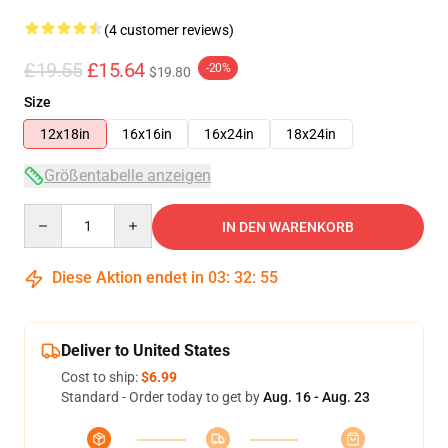
(4 customer reviews)
£19.55
£15.64
-20%
$19.80
Size
12x18in
16x16in
16x24in
18x24in
Größentabelle anzeigen
Quantity
IN DEN WARENKORB
Diese Aktion endet in
03
:
32
:
54
Deliver to United States
Cost to ship:
$6.99
Standard - Order today to get by
Aug. 16 - Aug. 23