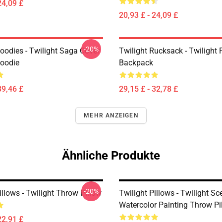
24,09 £
20,93 £ - 24,09 £
-20%
oodies - Twilight Saga Cover
Twilight Rucksack - Twilight 
Hoodie
Backpack
39,46 £
29,15 £ - 32,78 £
MEHR ANZEIGEN
Ähnliche Produkte
-20%
illows - Twilight Throw Pillow
Twilight Pillows - Twilight Sc
Watercolor Painting Throw Pi
22,91 £