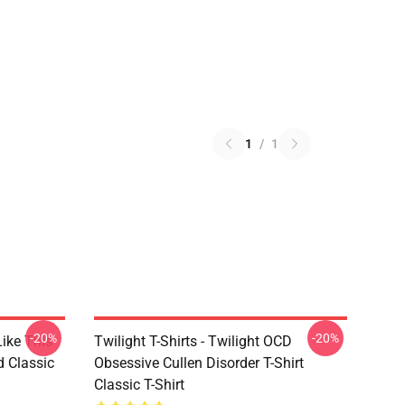
1
/
1
-20%
-20%
Like This
Twilight T-Shirts - Twilight OCD
d Classic
Obsessive Cullen Disorder T-Shirt
Classic T-Shirt