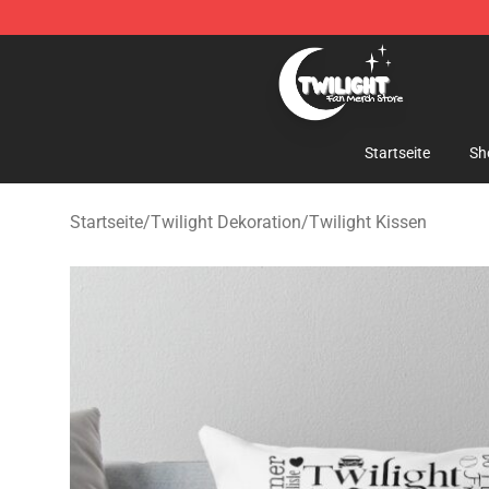
Twilight Store - Official Twilight Merchandise Shop
Startseite
Sh
Startseite
/
Twilight Dekoration
/
Twilight Kissen