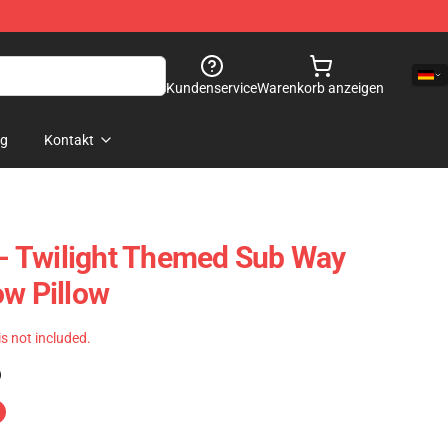
Kundenservice
Warenkorb anzeigen
og
Kontakt
s - Twilight Themed Sub Way
ow Pillow
 is not included.
)