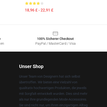
18,96 £ - 22,91 £
e
100% Sicherer Checkout
ten
PayPal / MasterCard / Visa
Unser Shop
Unser Team von Designern hat sich selbst
übertroffen. Wir bieten eine Vielzahl von
qualitativ hochwertigen Produkten, die jeweils
mit Sorgfalt entwickelt wurden. Dies sind mehr
als nur Ihre grundlegenden Mode-Accessoires.
Sie sind nicht nur, um Ihren einzigartigen Alltag