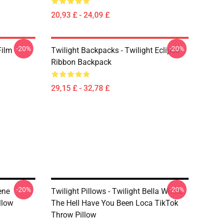
20,93 £ - 24,09 £
-20%
-20%
Film
Twilight Backpacks - Twilight Eclipse
Ribbon Backpack
29,15 £ - 32,78 £
-20%
-20%
ene
Twilight Pillows - Twilight Bella Where
llow
The Hell Have You Been Loca TikTok
Throw Pillow