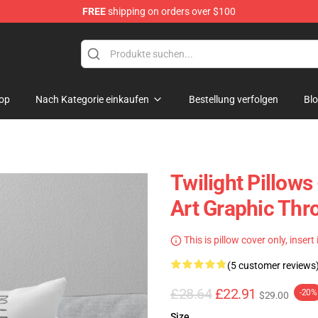
FREE
shipping on orders over $100
op
Nach Kategorie einkaufen
Bestellung verfolgen
Bl
Twilight Pillow
Art Graphic Thr
This is pillow cover only, insert
(5 customer reviews
£28.64
£22.91
-20%
$29.00
Size