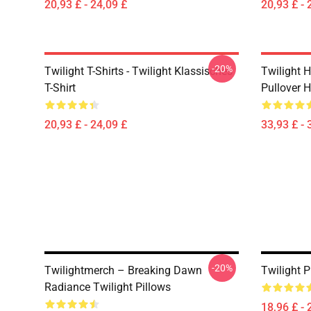
20,93 £ - 24,09 £
20,93 £ - 
-20%
Twilight T-Shirts - Twilight Klassisches
Twilight H
T-Shirt
Pullover 
20,93 £ - 24,09 £
33,93 £ - 
-20%
Twilightmerch – Breaking Dawn
Twilight P
Radiance Twilight Pillows
18,96 £ - 