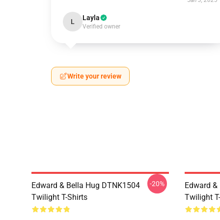
Jan 3, 2025
Layla
L
Verified owner
Write your review
-20%
Edward & Bella Hug DTNK1504
Edward & 
Twilight T-Shirts
Twilight T