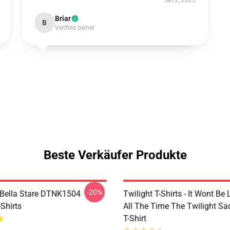
Jan 2, 2025
Briar
B
Verified owner
Beste Verkäufer Produkte
-20%
Bella Stare DTNK1504
Twilight T-Shirts - It Wont Be 
-Shirts
All The Time The Twilight Sa
T-Shirt