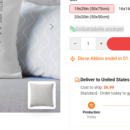
19x29in (50x75cm)
16x16
20x20in (50x50cm)
Größentabelle anzeigen
Quantity
Diese Aktion endet in
01
blank template
Deliver to United States
Cost to ship:
$6.99
Standard - Order today to g
Production
Today