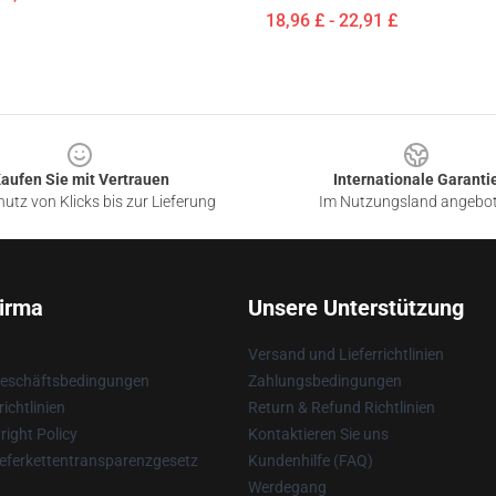
18,96 £ - 22,91 £
aufen Sie mit Vertrauen
Internationale Garanti
utz von Klicks bis zur Lieferung
Im Nutzungsland angebo
irma
Unsere Unterstützung
Versand und Lieferrichtlinien
Geschäftsbedingungen
Zahlungsbedingungen
ichtlinien
Return & Refund Richtlinien
ight Policy
Kontaktieren Sie uns
eferkettentransparenzgesetz
Kundenhilfe (FAQ)
Werdegang