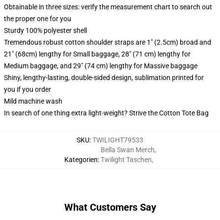
Obtainable in three sizes: verify the measurement chart to search out
the proper one for you
Sturdy 100% polyester shell
Tremendous robust cotton shoulder straps are 1" (2.5cm) broad and
21" (68cm) lengthy for Small baggage, 28" (71 cm) lengthy for
Medium baggage, and 29" (74 cm) lengthy for Massive baggage
Shiny, lengthy-lasting, double-sided design, sublimation printed for
you if you order
Mild machine wash
In search of one thing extra light-weight? Strive the Cotton Tote Bag
SKU
:
TWILIGHT79533
Bella Swan Merch
,
Kategorien
:
Twilight Taschen
,
What Customers Say