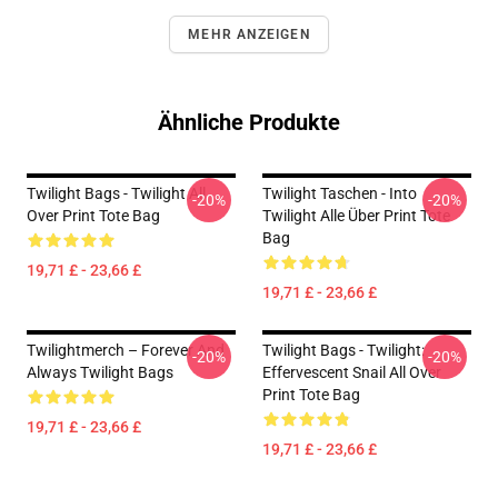
MEHR ANZEIGEN
Ähnliche Produkte
Twilight Bags - Twilight All
Twilight Taschen - Into
-20%
-20%
Over Print Tote Bag
Twilight Alle Über Print Tote
Bag
19,71 £ - 23,66 £
19,71 £ - 23,66 £
Twilightmerch – Forever And
Twilight Bags - Twilight:
-20%
-20%
Always Twilight Bags
Effervescent Snail All Over
Print Tote Bag
19,71 £ - 23,66 £
19,71 £ - 23,66 £