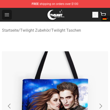
FREE
shipping on orders over $100
Twilight Store - Official Twilight Merchandise Shop
Open menu
Startseite
/
Twilight Zubehör
/
Twilight Taschen