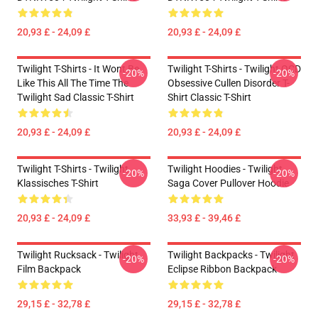
20,93 £ - 24,09 £
20,93 £ - 24,09 £
Twilight T-Shirts - It Wont Be
Twilight T-Shirts - Twilight OCD
-20%
-20%
Like This All The Time The
Obsessive Cullen Disorder T-
Twilight Sad Classic T-Shirt
Shirt Classic T-Shirt
20,93 £ - 24,09 £
20,93 £ - 24,09 £
Twilight T-Shirts - Twilight
Twilight Hoodies - Twilight
-20%
-20%
Klassisches T-Shirt
Saga Cover Pullover Hoodie
20,93 £ - 24,09 £
33,93 £ - 39,46 £
Twilight Rucksack - Twilight
Twilight Backpacks - Twilight
-20%
-20%
Film Backpack
Eclipse Ribbon Backpack
29,15 £ - 32,78 £
29,15 £ - 32,78 £