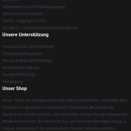
Allgemeine Geschäftsbedingungen
Datenschutzrichtlinien
DMCA - Copyright Policy
CA SB657: Lieferkettentransparenzgesetz
Unsere Unterstützung
Versand und Lieferrichtlinien
Zahlungsbedingungen
Return & Refund Richtlinien
Kontaktieren Sie uns
Kundenhilfe (FAQ)
Werdegang
Unser Shop
Unser Team von Designern hat sich selbst übertroffen. Wir bieten eine
Vielzahl von qualitativ hochwertigen Produkten, die jeweils mit
Sorgfalt entwickelt wurden. Dies sind mehr als nur Ihre grundlegenden
Mode-Accessoires. Sie sind nicht nur, um Ihren einzigartigen Alltag zu
zeigen, sie sind auch für praktischere Zwecke, wie das perfekte